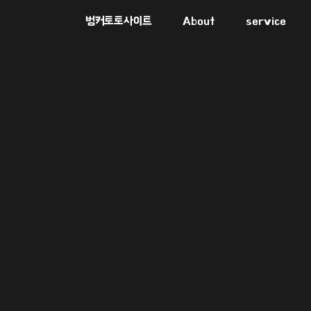
벙커토토사이트
About
service