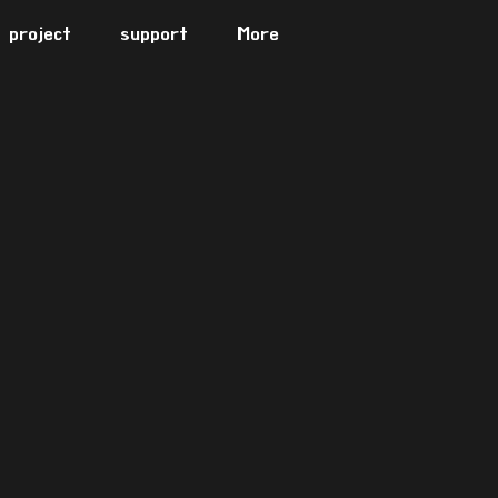
project
support
More