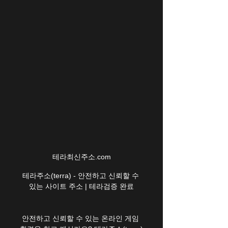
테라최신주소.com
테라주소(terra) - 안전하고 신뢰할 수 
있는 사이트 주소 | 테라검증 완료
안전하고 신뢰할 수 있는 온라인 게임 