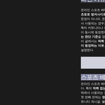
온라인 스포츠 베
츠토토 벙커사이
문장이 아니라, 
서 사용되는 경우
특히 커뮤니티나 
이 동시에 등장한
는 판단 기준
을 
이 글에서는 
먹튀
이 등장하는 이유
설명한다.
스포츠 
온라인 스포츠 베
다. 특히 
먹튀 없
락에서 사용되는 
첫 번째 전제는 
정
뮤니티 게시글, 블