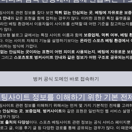
팅사이트 관련 정보를 찾다 보면 
먹튀 없는 안심되는 곳
, 
베팅에 자유로운 보
트 안내
와 같은 표현을 함께 접하는 경우가 많다. 이러한 표현은 특정 플랫폼을
온라인 베팅 환경에서 이용자들이 사이트를 선택할 때 어떤 기준을 참고하는지
가 많다.
정보형 블로그 글에서는 특정 사이트 이름과 함께 
보증업체, 먹튀 여부, 베팅 
다. 이는 사이트 자체의 기능을 설명하기보다는 
온라인 스포츠 베팅 환경에서
정리하는 방식에 가깝다.
 없는 안심되는 곳이라는 표현이 어떤 의미로 사용되는지
, 
베팅에 자유로운 보
, 그리고 
스포츠토토 벙커사이트 안내와 같은 정보가 어떤 구조로 공유되는지
벙커 공식 도메인 바로 접속하기
베팅사이트 정보를 이해하기 위한 기본 전
팅사이트 관련 정보를 이해하기 위해서는 먼저 몇 가지 기본적인 전제를 고려
는 안심되는 곳
, 
보증업체
, 
벙커사이트
와 같은 표현은 일반적인 웹 서비스 설명
경우가 많다.
보 출처의 다양성
이다. 스포츠 베팅사이트 관련 정보는 공식 서비스 페이지뿐
로그 글, 이용 후기 글 등 다양한 경로를 통해 공유되는 경우가 많다. 이 때문