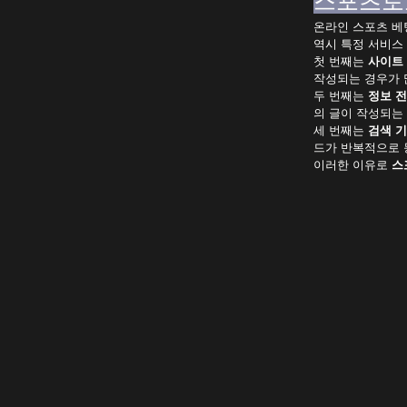
스포츠토
온라인 스포츠 베
역시 특정 서비스
첫 번째는 
사이트 
작성되는 경우가 
두 번째는 
정보 전
의 글이 작성되는
세 번째는 
검색 기
드가 반복적으로 
이러한 이유로 
스