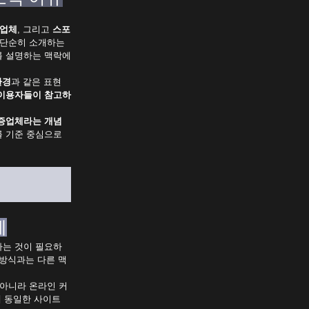
증업체
, 그리고 
스포
 단순히 소개하는 
를 설명하는 맥락에
환경
과 같은 표현
 이용자들이 참고하
증업체라는 개념
를 기준 중심으로 
제
하는 것이 필요하
 방식과는 다른 맥
 아니라 온라인 커
에 동일한 사이트