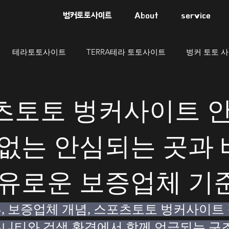
벙커토토사이트
About
service
테라토토사이트
TERRA테라 토토사이트
벙커 토토 
츠토토 벙커사이트 안
 없는 안심되는 곳과
자유로운 보증업체 기
, 보증업체 개념, 스포츠토토 벙커사이트
뮤니티와 검색 환경에서 함께 언급되는 구