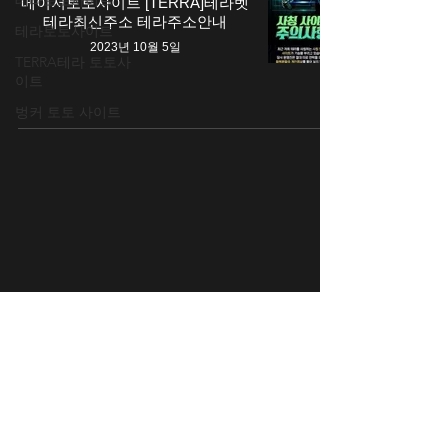
테라토토사이트
메이저토토사이트 [TERRA]테라벳
테라최신주소 테라주소안내
테라토토사이트
2023년 10월 5일
TERRA테라 토토사
이트
벙커 토토 사이트