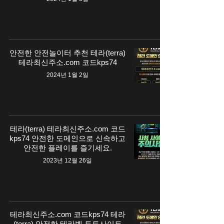
안전한 안전놀이터 추천 테라(terra)
테라최신주소.com 코드kps74
2024년 1월 2일
테라(terra) 테라최신주소.com 코드
kps74 안전한 도메인으로 신속하고
안전한 플레이를 즐기세요.
2023년 12월 26일
테라최신주소.com 코드kps74 테라
(terra) 안전한 테라벳 토토사이트