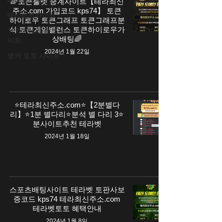
테라토토사이트
🌈토큰룰렛 중계사이트【테라최신
주소.com 가입코드 kps74】 토큰
테라토토사이트
하이로우 토큰그래프 토큰그래프분
석 토큰게임밸런스 토큰하이로우가
TERRA테라 토토사
상배팅🌈
이트
2024년 1월 22일
벙커 토토 사이트
⭐️테라최신주소.com⭐️【2분별다
리】⭐️1분 별다리⭐️분석 별 다리 3⭐️
분사이트추천 테라벳
2024년 1월 18일
스포츠배팅사이트 테라벳 토판사보
증코드 kps74 테라최신주소.com
테라벳토토 혜택안내
2024년 1월 8일