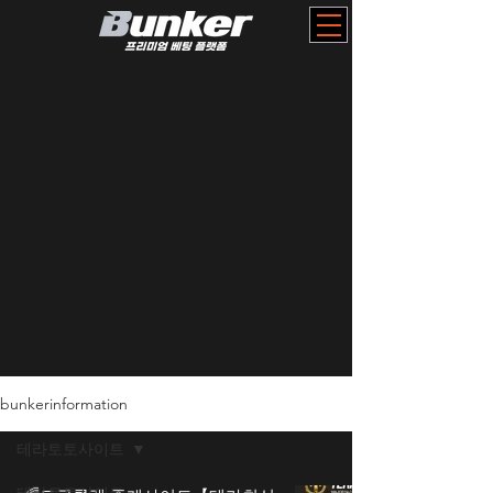
bunkerinformation
테라토토사이트