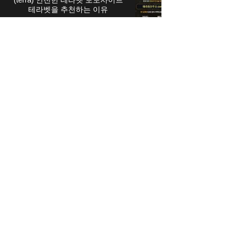
테라벳을 추천하는 이유
2023년 12월 13일