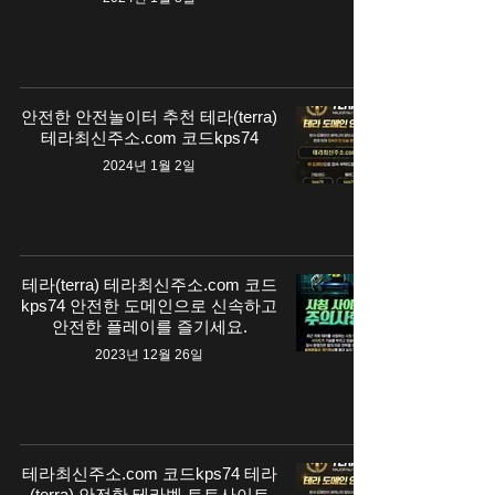
안전한 안전놀이터 추천 테라(terra)
테라최신주소.com 코드kps74
2024년 1월 2일
테라(terra) 테라최신주소.com 코드
kps74 안전한 도메인으로 신속하고
안전한 플레이를 즐기세요.
2023년 12월 26일
테라최신주소.com 코드kps74 테라
(terra) 안전한 테라벳 토토사이트