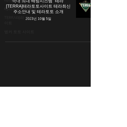
테라토토사이트
국내 최대 배팅시스템 "테라"
[TERRA]테라토토사이트 테라최신
테라토토사이트
주소안내 및 테라토토 소개
TERRA테라 토토사
2023년 10월 5일
이트
벙커 토토 사이트