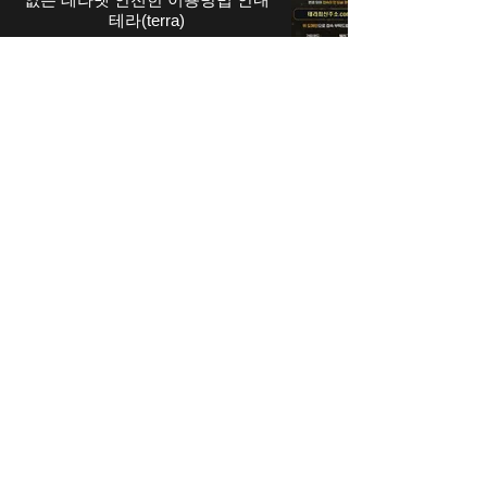
테라(terra)
2023년 12월 6일