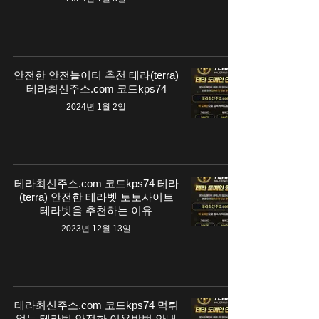
안전한 안전놀이터 추천 테라(terra)
테라최신주소.com 코드kps74
2024년 1월 2일
테라최신주소.com 코드kps74 테라
(terra) 안전한 테라벳 토토사이트
테라벳을 추천하는 이유
2023년 12월 13일
테라최신주소.com 코드kps74 먹튀
없는 테라벳 안전한 이용방법 안내