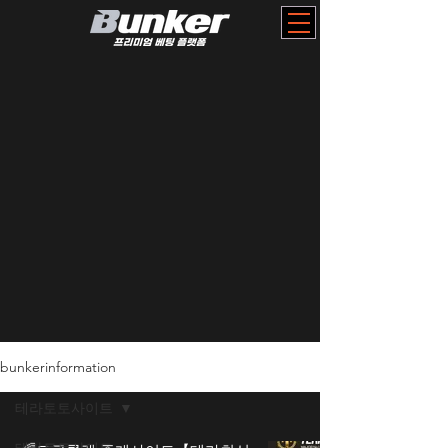
bunkerinformation
테라토토사이트